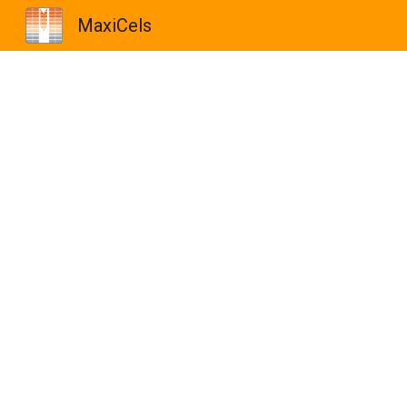
MaxiCels
Sk