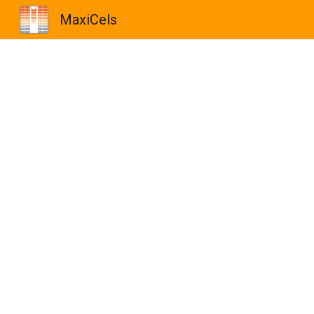
MaxiCels
Sk