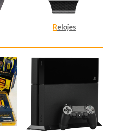
R
elojes