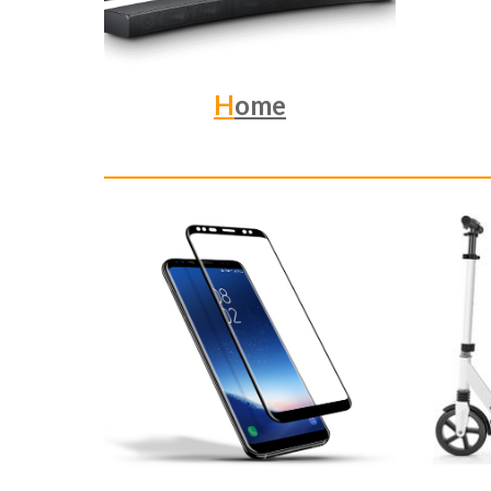
H
ome