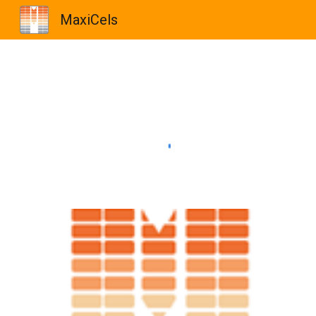
MaxiCels
Sk