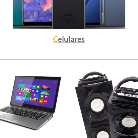
C
elulares