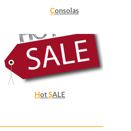
C
onsolas
H
ot
S
ALE