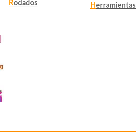
R
odados
H
erramientas