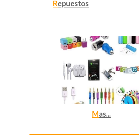
R
epuestos
M
as...