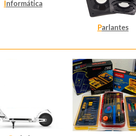
I
nformática
P
arlantes