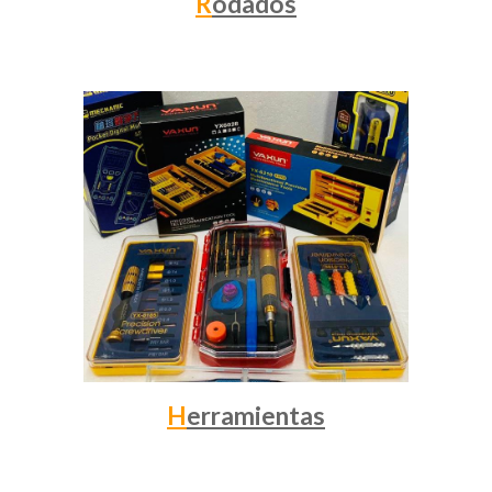
R
odados
H
erramientas