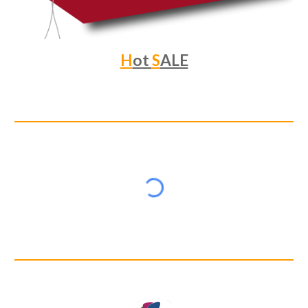
H
ot
S
ALE