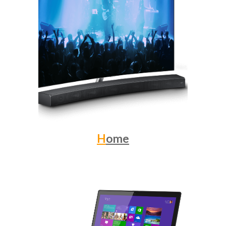
H
ome