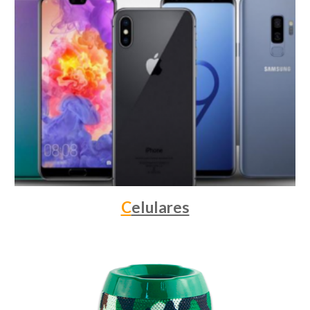
C
elulares