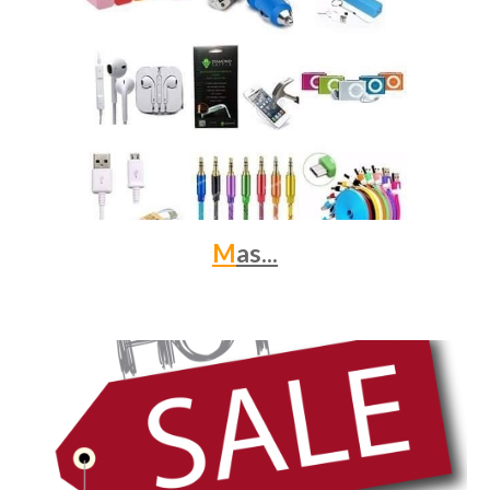
M
as...