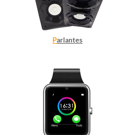
P
arlantes