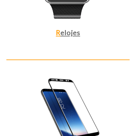
R
elojes