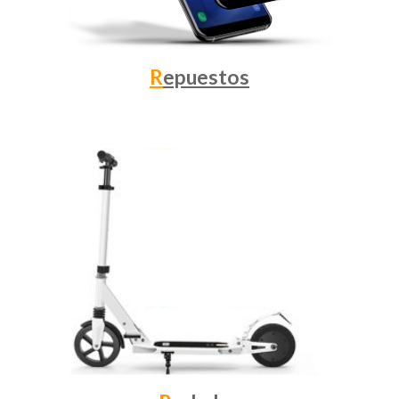
R
epuestos